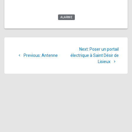
ALARME
Navigation
Next
Next:
Poser un portail
de
Previous
post:
Previous:
Antenne
électrique à Saint Désir de
post:
Lisieux
l’article