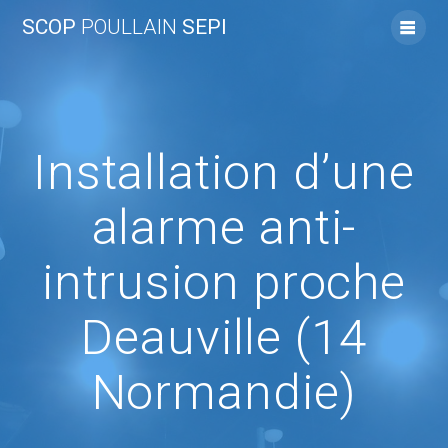
Skip
SCOP
POULLAIN
SEPI
to
content
Installation d’une
alarme anti-
intrusion proche
Deauville (14
Normandie)