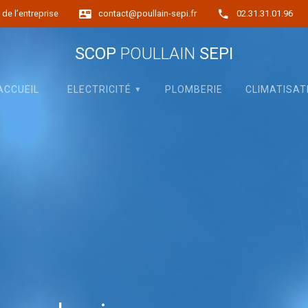
de l’entreprise
contact@poullain-sepi.fr
02.31.31.01.96
SCOP
POULLAIN
SEPI
ACCUEIL
ELECTRICITÉ
PLOMBERIE
CLIMATISAT