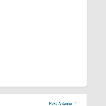
Next
Next:
Antenne